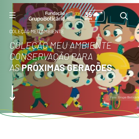
Menu
COLEÇÃO MEU AMBIENTE
COLEÇÃO MEU AMBIENTE
CONSERVAÇÃO PARA
AS
PRÓXIMAS GERAÇÕES
Foto: Grupo Boticári