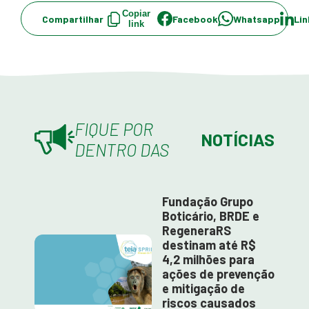
Copiar
Compartilhar
Facebook
Whatsapp
Lin
link
FIQUE POR
NOTÍCIAS
DENTRO DAS
Fundação Grupo
Boticário, BRDE e
RegeneraRS
destinam até R$
4,2 milhões para
ações de prevenção
e mitigação de
riscos causados