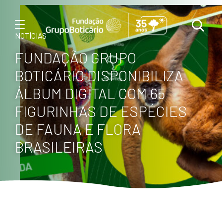
Menu
NOTÍCIAS
FUNDAÇÃO GRUPO
BOTICÁRIO DISPONIBILIZA
ÁLBUM DIGITAL COM 65
FIGURINHAS DE ESPÉCIES
DE FAUNA E FLORA
BRASILEIRAS