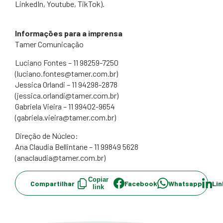
LinkedIn, Youtube, TikTok).
Informações para a imprensa
Tamer Comunicação
Luciano Fontes – 11 98259-7250
(luciano.fontes@tamer.com.br)
Jessica Orlandi – 11 94298-2878
(jessica.orlandi@tamer.com.br)
Gabriela Vieira – 11 99402-9654
(gabriela.vieira@tamer.com.br)
Direção de Núcleo:
Ana Claudia Bellintane – 11 99849 5628
(anaclaudia@tamer.com.br)
Copiar
Compartilhar
Facebook
Whatsapp
Lin
link