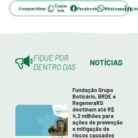
Copiar
Compartilhar
Facebook
Whatsapp
Lin
link
FIQUE POR
NOTÍCIAS
DENTRO DAS
Fundação Grupo
Boticário, BRDE e
RegeneraRS
destinam até R$
4,2 milhões para
ações de prevenção
e mitigação de
riscos causados