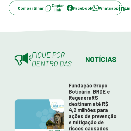
Copiar
Compartilhar
Facebook
Whatsapp
Lin
link
FIQUE POR
NOTÍCIAS
DENTRO DAS
Fundação Grupo
Boticário, BRDE e
RegeneraRS
destinam até R$
4,2 milhões para
ações de prevenção
e mitigação de
riscos causados