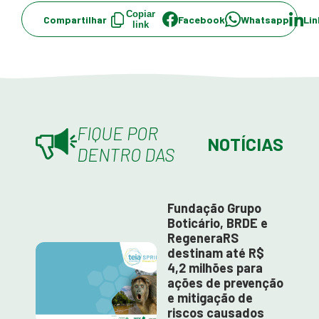
Copiar
Compartilhar
Facebook
Whatsapp
Lin
link
FIQUE POR
NOTÍCIAS
DENTRO DAS
Fundação Grupo
Boticário, BRDE e
RegeneraRS
destinam até R$
4,2 milhões para
ações de prevenção
e mitigação de
riscos causados