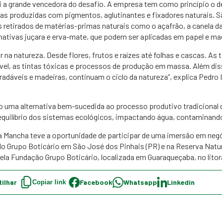
 a grande vencedora do desafio. A empresa tem como princípio o 
cas produzidas com pigmentos, aglutinantes e fixadores naturais. S
etirados de matérias-primas naturais como o açafrão, a canela da 
nativas juçara e erva-mate, que podem ser aplicadas em papel e ma
r na natureza. Desde flores, frutos e raízes até folhas e cascas. As
sível, as tintas tóxicas e processos de produção em massa. Além di
radáveis e madeiras, continuam o ciclo da natureza”, explica Pedro
o uma alternativa bem-sucedida ao processo produtivo tradicional d
 equilíbrio dos sistemas ecológicos, impactando água, contaminando 
a Mancha teve a oportunidade de participar de uma imersão em neg
do Grupo Boticário em São José dos Pinhais (PR) e na Reserva Natur
la Fundação Grupo Boticário, localizada em Guaraqueçaba, no litor
ilhar
Facebook
Whatsapp
Linkedin
Copiar link