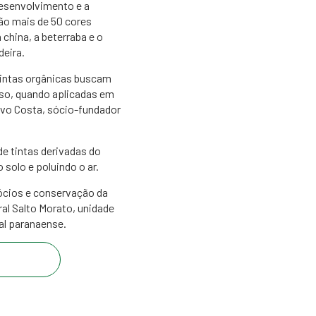
desenvolvimento e a
ão mais de 50 cores
china, a beterraba e o
deira.
 tintas orgânicas buscam
sso, quando aplicadas em
 Ivo Costa, sócio-fundador
e tintas derivadas do
solo e poluindo o ar.
ócios e conservação da
al Salto Morato, unidade
al paranaense.