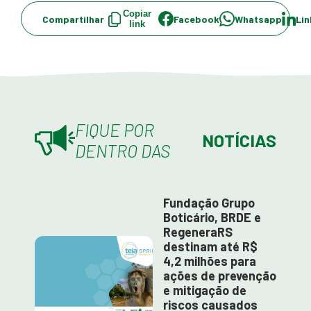
Copiar
Compartilhar
Facebook
Whatsapp
Lin
link
FIQUE POR
NOTÍCIAS
DENTRO DAS
Fundação Grupo
Boticário, BRDE e
RegeneraRS
destinam até R$
4,2 milhões para
ações de prevenção
e mitigação de
riscos causados