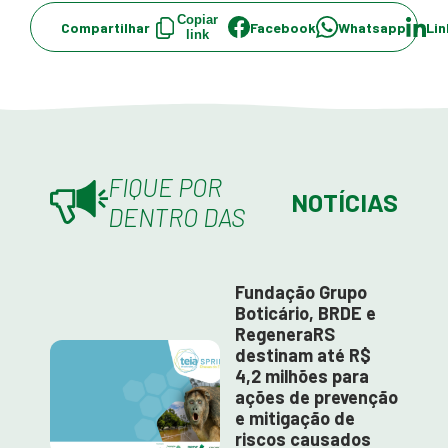
Copiar
Compartilhar
Facebook
Whatsapp
Lin
link
FIQUE POR
NOTÍCIAS
DENTRO DAS
Fundação Grupo
Boticário, BRDE e
RegeneraRS
destinam até R$
4,2 milhões para
ações de prevenção
e mitigação de
riscos causados