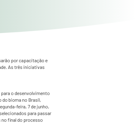
Foto: Cacio Murilo – MTu
sarão por capacitação e
e. As três iniciativas
Foto: Cacio Murilo – MTur
 para o desenvolvimento
 do bioma no Brasil,
egunda-feira, 7 de junho,
selecionados para passar
 no final do processo