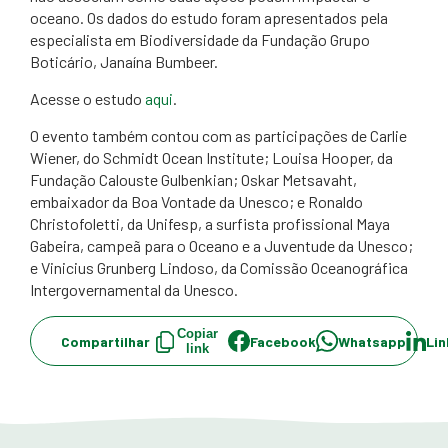
oceano. Os dados do estudo foram apresentados pela
especialista em Biodiversidade da Fundação Grupo
Boticário, Janaína Bumbeer.
Acesse o estudo
aqui
.
O evento também contou com as participações de Carlie
Wiener, do Schmidt Ocean Institute; Louisa Hooper, da
Fundação Calouste Gulbenkian; Oskar Metsavaht,
embaixador da Boa Vontade da Unesco; e Ronaldo
Christofoletti, da Unifesp, a surfista profissional Maya
Gabeira, campeã para o Oceano e a Juventude da Unesco;
e Vinicius Grunberg Lindoso, da Comissão Oceanográfica
Intergovernamental da Unesco.
Copiar
Compartilhar
Facebook
Whatsapp
Lin
link