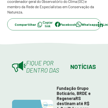
coordenador geral do Observatório do Clima (OC) e
membro da Rede de Especialistas em Conservação da
Natureza.
Copiar
Compartilhar
Facebook
Whatsapp
Lin
link
FIQUE POR
NOTÍCIAS
DENTRO DAS
Fundação Grupo
Boticário, BRDE e
RegeneraRS
destinam até R$