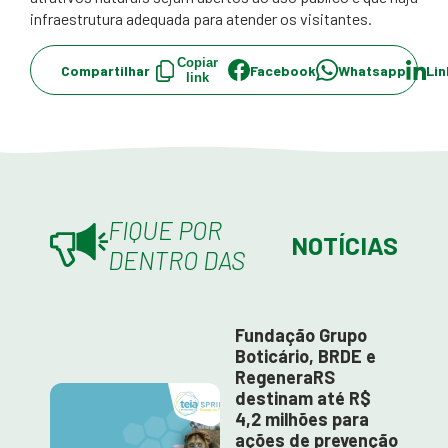
infraestrutura adequada para atender os visitantes.
Copiar
Compartilhar
Facebook
Whatsapp
Lin
link
FIQUE POR
NOTÍCIAS
DENTRO DAS
Fundação Grupo
Boticário, BRDE e
RegeneraRS
destinam até R$
4,2 milhões para
ações de prevenção