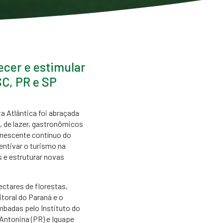
ecer e estimular
C, PR e SP​
a Atlântica foi abraçada
s, de lazer, gastronômicos
anescente contínuo do
entivar o turismo na
s e estruturar novas
ctares de florestas,
toral do Paraná e o
mbadas pelo Instituto do
 Antonina (PR) e Iguape