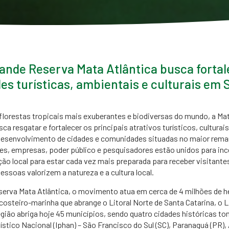
nde Reserva Mata Atlântica busca fortal
es turísticas, ambientais e culturais em S
lorestas tropicais mais exuberantes e biodiversas do mundo, a Mat
 resgatar e fortalecer os principais atrativos turísticos, culturai
o desenvolvimento de cidades e comunidades situadas no maior rem
ões, empresas, poder público e pesquisadores estão unidos para inc
ção local para estar cada vez mais preparada para receber visitante
essoas valorizem a natureza e a cultura local.
rva Mata Atlântica, o movimento atua em cerca de 4 milhões de he
osteiro-marinha que abrange o Litoral Norte de Santa Catarina, o Li
gião abriga hoje 45 municípios, sendo quatro cidades históricas to
ístico Nacional (Iphan) – São Francisco do Sul (SC), Paranaguá (PR),