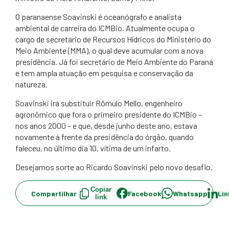
O paranaense Soavinski é oceanógrafo e analista
ambiental de carreira do ICMBio. Atualmente ocupa o
cargo de secretário de Recursos Hídricos do Ministério do
Meio Ambiente (MMA), o qual deve acumular com a nova
presidência. Já foi secretário de Meio Ambiente do Paraná
e tem ampla atuação em pesquisa e conservação da
natureza.
Soavinski irá substituir Rômulo Mello, engenheiro
agronômico que fora o primeiro presidente do ICMBio –
nos anos 2000 – e que, desde junho deste ano, estava
novamente à frente da presidência do órgão, quando
faleceu, no último dia 10, vítima de um infarto.
Desejamos sorte ao Ricardo Soavinski pelo novo desafio.
Copiar
Compartilhar
Facebook
Whatsapp
Lin
link