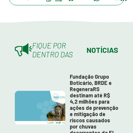
link
FIQUE POR
NOTÍCIAS
DENTRO DAS
Fundação Grupo
Boticário, BRDE e
RegeneraRS
destinam até R$
4,2 milhões para
ações de prevenção
e mitigação de
riscos causados
por chuvas
decorrentes do El