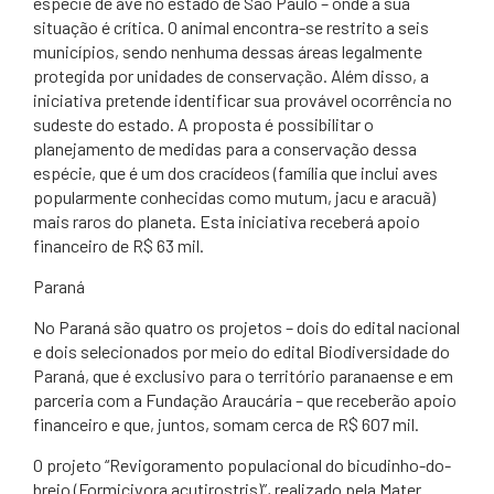
espécie de ave no estado de São Paulo – onde a sua
situação é crítica. O animal encontra-se restrito a seis
municípios, sendo nenhuma dessas áreas legalmente
protegida por unidades de conservação. Além disso, a
iniciativa pretende identificar sua provável ocorrência no
sudeste do estado. A proposta é possibilitar o
planejamento de medidas para a conservação dessa
espécie, que é um dos cracídeos (família que inclui aves
popularmente conhecidas como mutum, jacu e aracuã)
mais raros do planeta. Esta iniciativa receberá apoio
financeiro de R$ 63 mil.
Paraná
No Paraná são quatro os projetos – dois do edital nacional
e dois selecionados por meio do edital Biodiversidade do
Paraná, que é exclusivo para o território paranaense e em
parceria com a Fundação Araucária – que receberão apoio
financeiro e que, juntos, somam cerca de R$ 607 mil.
O projeto “Revigoramento populacional do bicudinho-do-
brejo (Formicivora acutirostris)”, realizado pela Mater