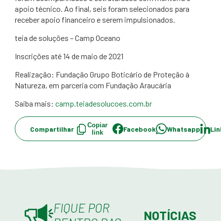
apoio técnico. Ao final, seis foram selecionados para
receber apoio financeiro e serem impulsionados.
teia de soluções – Camp Oceano
Inscrições até 14 de maio de 2021
Realização: Fundação Grupo Boticário de Proteção à
Natureza, em parceria com Fundação Araucária
Saiba mais:
camp.teiadesolucoes.com.br
Copiar
Compartilhar
Facebook
Whatsapp
Lin
link
FIQUE POR
NOTÍCIAS