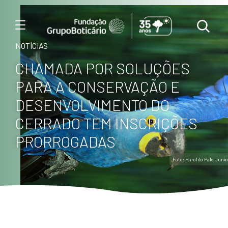
Menu
NOTÍCIAS
CHAMADA POR SOLUÇÕES
PARA A CONSERVAÇÃO E
DESENVOLVIMENTO DO
CERRADO TEM INSCRIÇÕES
PRORROGADAS
Foto: Haroldo Palo Junio