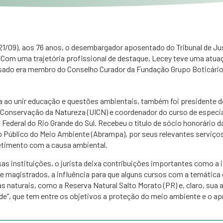
(21/09), aos 76 anos, o desembargador aposentado do Tribunal de Jus
. Com uma trajetória profissional de destaque, Lecey teve uma atua
ssado era membro do Conselho Curador da Fundação Grupo Boticário
a ao unir educação e questões ambientais, também foi presidente
a Conservação da Natureza (UICN) e coordenador do curso de especi
Federal do Rio Grande do Sul. Recebeu o título de sócio honorário d
 Público do Meio Ambiente (Abrampa), por seus relevantes serviço
timento com a causa ambiental.
as instituições, o jurista deixa contribuições importantes como a
e magistrados, a influência para que alguns cursos com a temática 
 naturais, como a Reserva Natural Salto Morato (PR) e, claro, sua a
rde”, que tem entre os objetivos a proteção do meio ambiente e o a