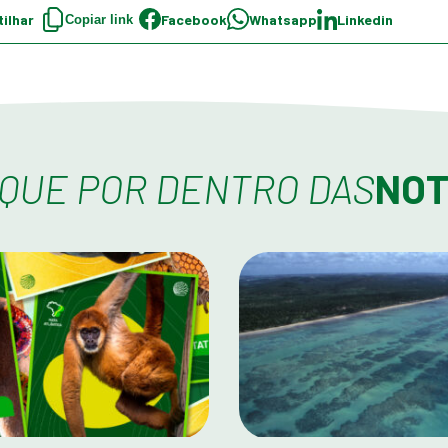
ilhar
Facebook
Whatsapp
Linkedin
Copiar link
IQUE POR DENTRO DAS
NOT