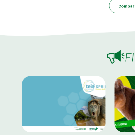
Compart
F