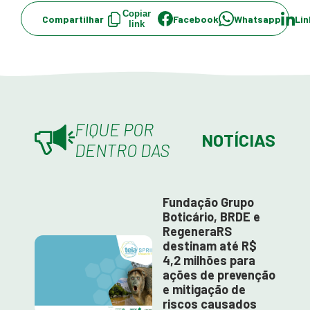
Copiar
Compartilhar
Facebook
Whatsapp
Lin
link
FIQUE POR
NOTÍCIAS
DENTRO DAS
Fundação Grupo
Boticário, BRDE e
RegeneraRS
destinam até R$
4,2 milhões para
ações de prevenção
e mitigação de
riscos causados