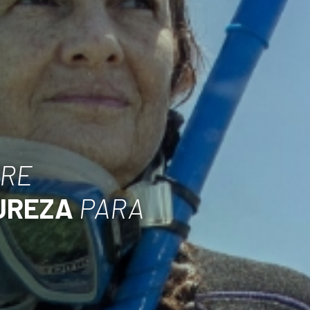
BRE
UREZA
PARA