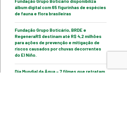
Fundação Grupo Boticário disponibiliza
álbum digital com 65 figurinhas de espécies
de fauna e flora brasileiras
Fundação Grupo Boticário, BRDE e
RegeneraRS destinam até R$ 4,2 milhões
para ações de prevenção e mitigação de
riscos causados por chuvas decorrentes
do El Niño.
Dia Mundial da Água – 7 filmes que retratam
o mundo “seco”
Edital Conexão Oceano define os cinco
projetos contemplados com bolsas de
jornalismo