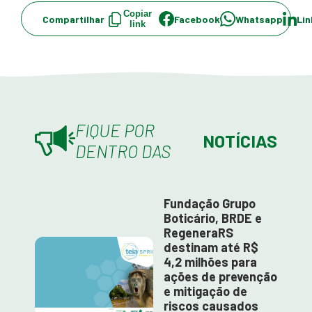
Copiar
Compartilhar
Facebook
Whatsapp
Lin
link
FIQUE POR
NOTÍCIAS
DENTRO DAS
Fundação Grupo
Boticário, BRDE e
RegeneraRS
destinam até R$
4,2 milhões para
ações de prevenção
e mitigação de
riscos causados