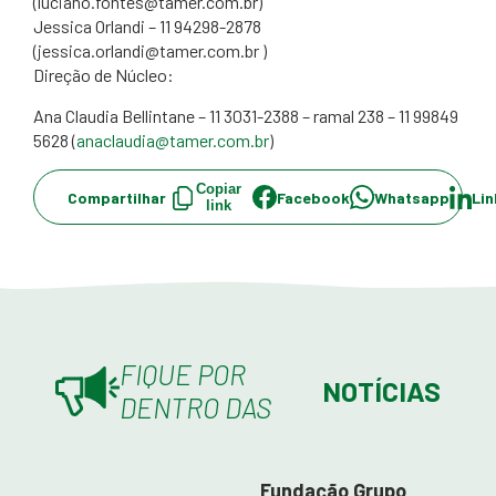
(luciano.fontes@tamer.com.br)
Jessica Orlandi – 11 94298-2878
(jessica.orlandi@tamer.com.br )
Direção de Núcleo:
Ana Claudia Bellintane – 11 3031-2388 – ramal 238 – 11 99849
5628 (
anaclaudia@tamer.com.br
)
Copiar
Compartilhar
Facebook
Whatsapp
Lin
link
FIQUE POR
NOTÍCIAS
DENTRO DAS
Fundação Grupo